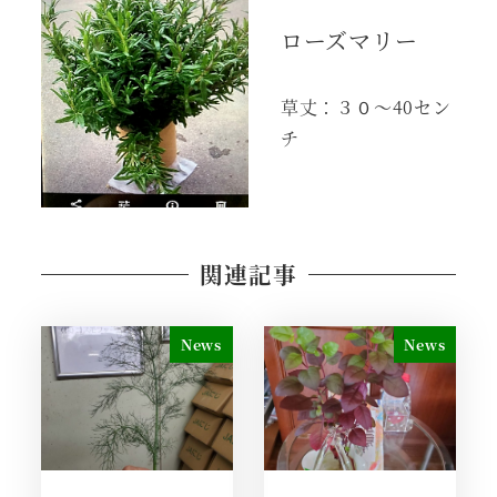
ローズマリー
草丈：３０～40セン
チ
関連記事
News
News