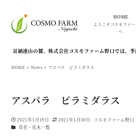
HOME
ようこそコスモファー
へ
耳納連山の麓。株式会社コスモファーム野口では、季
HOME
News
アスパラ ピラミダラス
アスパラ ピラミダラス
2021年1月19日
2021年1月30日
コスモファーム野口
投稿日
更新日
著
カテゴリー
草花・花木一覧
者