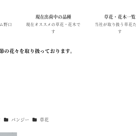
現在出荷中の品種
草花・花木一覧
ム野口
現在オススメの草花・花木で
当社が取り扱う草花
す
す
節の花々を取り扱っております。
カテゴリー
カテゴリー
口
パンジー
草花